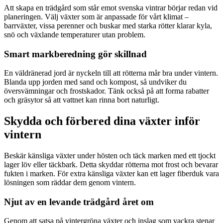
Att skapa en trädgård som står emot svenska vintrar börjar redan vid
planeringen. Välj växter som är anpassade för vårt klimat –
barrväxter, vissa perenner och buskar med starka rötter klarar kyla,
snö och växlande temperaturer utan problem.
Smart markberedning gör skillnad
En väldränerad jord är nyckeln till att rötterna mår bra under vintern.
Blanda upp jorden med sand och kompost, så undviker du
översvämningar och frostskador. Tänk också på att forma rabatter
och gräsytor så att vattnet kan rinna bort naturligt.
Skydda och förbered dina växter inför
vintern
Beskär känsliga växter under hösten och täck marken med ett tjockt
lager löv eller täckbark. Detta skyddar rötterna mot frost och bevarar
fukten i marken. För extra känsliga växter kan ett lager fiberduk vara
lösningen som räddar dem genom vintern.
Njut av en levande trädgård året om
Genom att satsa på vintergröna växter och inslag som vackra stenar