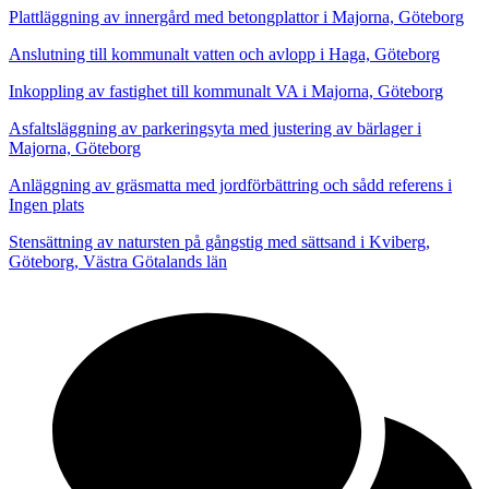
Plattläggning av innergård med betongplattor i Majorna, Göteborg
Anslutning till kommunalt vatten och avlopp i Haga, Göteborg
Inkoppling av fastighet till kommunalt VA i Majorna, Göteborg
Asfaltsläggning av parkeringsyta med justering av bärlager i
Majorna, Göteborg
Anläggning av gräsmatta med jordförbättring och sådd referens i
Ingen plats
Stensättning av natursten på gångstig med sättsand i Kviberg,
Göteborg, Västra Götalands län