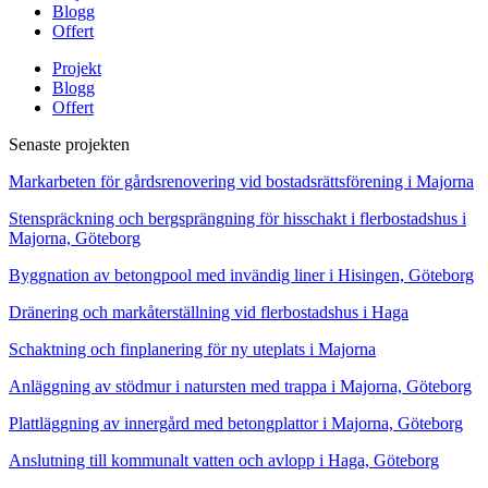
Blogg
Offert
Projekt
Blogg
Offert
Senaste projekten
Markarbeten för gårdsrenovering vid bostadsrättsförening i Majorna
Stenspräckning och bergsprängning för hisschakt i flerbostadshus i
Majorna, Göteborg
Byggnation av betongpool med invändig liner i Hisingen, Göteborg
Dränering och markåterställning vid flerbostadshus i Haga
Schaktning och finplanering för ny uteplats i Majorna
Anläggning av stödmur i natursten med trappa i Majorna, Göteborg
Plattläggning av innergård med betongplattor i Majorna, Göteborg
Anslutning till kommunalt vatten och avlopp i Haga, Göteborg