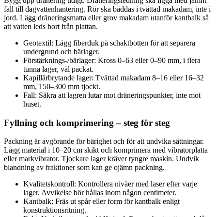
Bygg upp dränering tidigt. Dräneringsledning ska ligga med jämnt
fall till dagvattenhantering. Rör ska bäddas i tvättad makadam, inte i
jord. Lägg dräneringsmatta eller grov makadam utanför kantbalk så
att vatten leds bort från plattan.
Geotextil: Lägg fiberduk på schaktbotten för att separera
undergrund och bärlager.
Förstärknings-/bärlager: Kross 0–63 eller 0–90 mm, i flera
tunna lager, väl packat.
Kapillärbrytande lager: Tvättad makadam 8–16 eller 16–32
mm, 150–300 mm tjockt.
Fall: Säkra att lagren lutar mot dräneringspunkter, inte mot
huset.
Fyllning och komprimering – steg för steg
Packning är avgörande för bärighet och för att undvika sättningar.
Lägg material i 10–20 cm skikt och komprimera med vibratorplatta
eller markvibrator. Tjockare lager kräver tyngre maskin. Undvik
blandning av fraktioner som kan ge ojämn packning.
Kvalitetskontroll: Kontrollera nivåer med laser efter varje
lager. Avvikelse bör hållas inom någon centimeter.
Kantbalk: Fräs ut spår eller form för kantbalk enligt
konstruktionsritning.