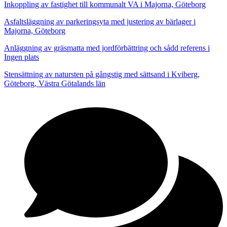
Inkoppling av fastighet till kommunalt VA i Majorna, Göteborg
Asfaltsläggning av parkeringsyta med justering av bärlager i
Majorna, Göteborg
Anläggning av gräsmatta med jordförbättring och sådd referens i
Ingen plats
Stensättning av natursten på gångstig med sättsand i Kviberg,
Göteborg, Västra Götalands län