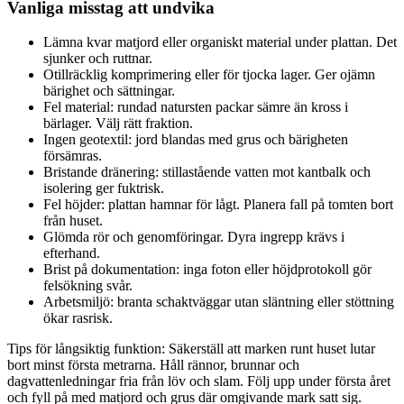
Vanliga misstag att undvika
Lämna kvar matjord eller organiskt material under plattan. Det
sjunker och ruttnar.
Otillräcklig komprimering eller för tjocka lager. Ger ojämn
bärighet och sättningar.
Fel material: rundad natursten packar sämre än kross i
bärlager. Välj rätt fraktion.
Ingen geotextil: jord blandas med grus och bärigheten
försämras.
Bristande dränering: stillastående vatten mot kantbalk och
isolering ger fuktrisk.
Fel höjder: plattan hamnar för lågt. Planera fall på tomten bort
från huset.
Glömda rör och genomföringar. Dyra ingrepp krävs i
efterhand.
Brist på dokumentation: inga foton eller höjdprotokoll gör
felsökning svår.
Arbetsmiljö: branta schaktväggar utan släntning eller stöttning
ökar rasrisk.
Tips för långsiktig funktion: Säkerställ att marken runt huset lutar
bort minst första metrarna. Håll rännor, brunnar och
dagvattenledningar fria från löv och slam. Följ upp under första året
och fyll på med matjord och grus där omgivande mark satt sig.