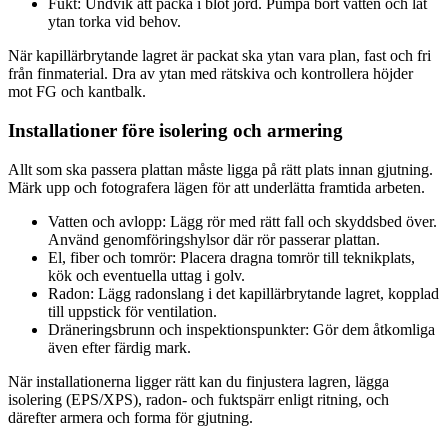
Fukt: Undvik att packa i blöt jord. Pumpa bort vatten och låt
ytan torka vid behov.
När kapillärbrytande lagret är packat ska ytan vara plan, fast och fri
från finmaterial. Dra av ytan med rätskiva och kontrollera höjder
mot FG och kantbalk.
Installationer före isolering och armering
Allt som ska passera plattan måste ligga på rätt plats innan gjutning.
Märk upp och fotografera lägen för att underlätta framtida arbeten.
Vatten och avlopp: Lägg rör med rätt fall och skyddsbed över.
Använd genomföringshylsor där rör passerar plattan.
El, fiber och tomrör: Placera dragna tomrör till teknikplats,
kök och eventuella uttag i golv.
Radon: Lägg radonslang i det kapillärbrytande lagret, kopplad
till uppstick för ventilation.
Dräneringsbrunn och inspektionspunkter: Gör dem åtkomliga
även efter färdig mark.
När installationerna ligger rätt kan du finjustera lagren, lägga
isolering (EPS/XPS), radon- och fuktspärr enligt ritning, och
därefter armera och forma för gjutning.