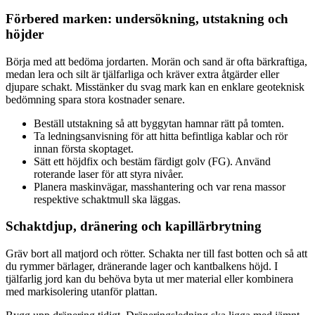
Förbered marken: undersökning, utstakning och
höjder
Börja med att bedöma jordarten. Morän och sand är ofta bärkraftiga,
medan lera och silt är tjälfarliga och kräver extra åtgärder eller
djupare schakt. Misstänker du svag mark kan en enklare geoteknisk
bedömning spara stora kostnader senare.
Beställ utstakning så att byggytan hamnar rätt på tomten.
Ta ledningsanvisning för att hitta befintliga kablar och rör
innan första skoptaget.
Sätt ett höjdfix och bestäm färdigt golv (FG). Använd
roterande laser för att styra nivåer.
Planera maskinvägar, masshantering och var rena massor
respektive schaktmull ska läggas.
Schaktdjup, dränering och kapillärbrytning
Gräv bort all matjord och rötter. Schakta ner till fast botten och så att
du rymmer bärlager, dränerande lager och kantbalkens höjd. I
tjälfarlig jord kan du behöva byta ut mer material eller kombinera
med markisolering utanför plattan.