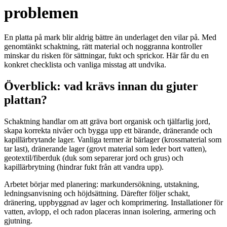
problemen
En platta på mark blir aldrig bättre än underlaget den vilar på. Med
genomtänkt schaktning, rätt material och noggranna kontroller
minskar du risken för sättningar, fukt och sprickor. Här får du en
konkret checklista och vanliga misstag att undvika.
Överblick: vad krävs innan du gjuter
plattan?
Schaktning handlar om att gräva bort organisk och tjälfarlig jord,
skapa korrekta nivåer och bygga upp ett bärande, dränerande och
kapillärbrytande lager. Vanliga termer är bärlager (krossmaterial som
tar last), dränerande lager (grovt material som leder bort vatten),
geotextil/fiberduk (duk som separerar jord och grus) och
kapillärbrytning (hindrar fukt från att vandra upp).
Arbetet börjar med planering: markundersökning, utstakning,
ledningsanvisning och höjdsättning. Därefter följer schakt,
dränering, uppbyggnad av lager och komprimering. Installationer för
vatten, avlopp, el och radon placeras innan isolering, armering och
gjutning.