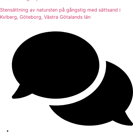
Stensättning av natursten på gångstig med sättsand i
Kviberg, Göteborg, Västra Götalands län