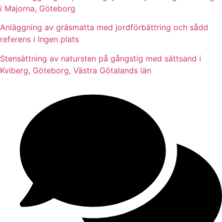
i Majorna, Göteborg
Anläggning av gräsmatta med jordförbättring och sådd
referens i Ingen plats
Stensättning av natursten på gångstig med sättsand i
Kviberg, Göteborg, Västra Götalands län