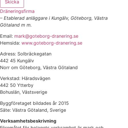
Skicka
Dräneringsfirma
– Etablerad anläggare i Kungälv, Göteborg, Västra
Götaland m m.
Email:
mark@goteborg-dranering.se
Hemsida:
www.goteborg-dranering.se
Adress: Solbräckegatan
442 45 Kungälv
Norr om Göteborg, Västra Götaland
Verkstad: Häradsvägen
442 50 Ytterby
Bohuslän, Västsverige
Byggföretaget bildades år 2015
Säte: Västra Götaland, Sverige
Verksamhetsbeskrivning
Föremålet för bolagets verksamhet är mark och