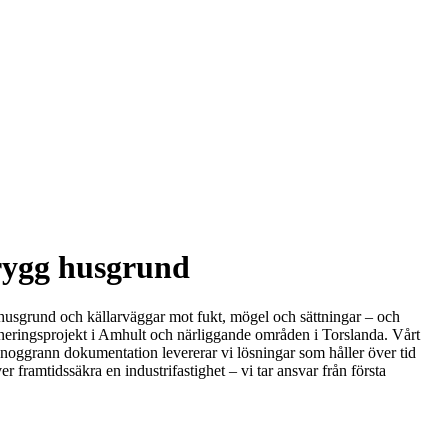
trygg husgrund
r husgrund och källarväggar mot fukt, mögel och sättningar – och
räneringsprojekt i Amhult och närliggande områden i Torslanda. Vårt
h noggrann dokumentation levererar vi lösningar som håller över tid
framtidssäkra en industrifastighet – vi tar ansvar från första