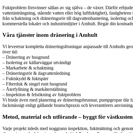
Fuktproblem försvinner sällan av sig själva – de växer. Därför erbjude
vatteninträngning, stående vatten eller hög luftfuktighet), fastighete
från schaktning och dräneringsrör till dagvattenhantering, isolering och
kommersiella lokaler och industrimiljöer i Amhult. Begär din kostnadsf
Våra tjänster inom dränering i Amhult
Vi levererar kompletta dräneringslösningar anpassade till Amhults ge
över tid:
– Dränering av husgrund
– Isolering av källarväggar utvändigt
– Markarbete & schaktning
– Dräneringsrör & dagvattenledning
– Fuktskydd & fuktspärr
– Fiberduk & singel runt husgrund
– Återfyllning & markåterställning
– Inspektion & felsökning av fuktproblem
Vi bistår även med planering av dräneringsbrunnar, pumpgropar där fal
fackmässigt enligt gällande branschpraxis och leverantörers anvisning
Metod, material och utförande – byggt för västkusten
Varje projekt inleds med noggrann inspektion, fuktmätning och genomgå