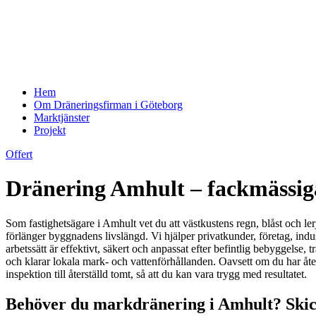
Hem
Om Dräneringsfirman i Göteborg
Marktjänster
Projekt
Offert
Dränering Amhult – fackmässiga 
Som fastighetsägare i Amhult vet du att västkustens regn, blåst och l
förlänger byggnadens livslängd. Vi hjälper privatkunder, företag, ind
arbetssätt är effektivt, säkert och anpassat efter befintlig bebyggels
och klarar lokala mark- och vattenförhållanden. Oavsett om du har åter
inspektion till återställd tomt, så att du kan vara trygg med resultatet.
Behöver du markdränering i Amhult? Skick