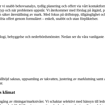
r vi snabb behovsanalys, tydlig planering och offert via vårt kontaktfo
ns typ och när problemen uppstår. Vi återkommer med förslag på åtgärd, p
 säker återställning av mark. Med fokus på driftstopp, tillgänglighet och 
ria offert genom formuläret – enkelt, snabbt och utan förpliktelser.
ologi, bebyggelse och nederbördsmönster. Nedan ser du våra vanligaste
lhöjd saknas, uppsamling av takvatten, justering av marklutning samt a
ar.
s klimat
ng av ritningar/marknivåer. Vi schaktar selektivt med hänsyn till ledni