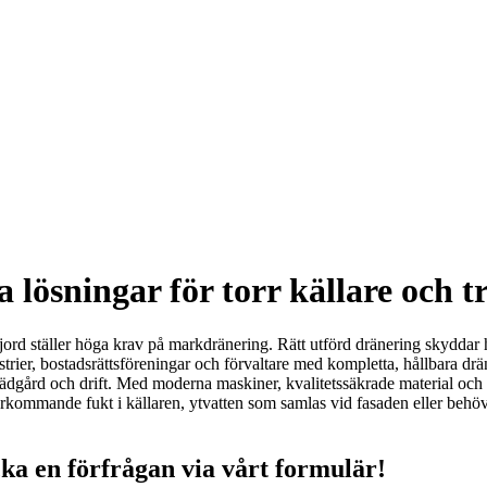
lösningar för torr källare och 
erjord ställer höga krav på markdränering. Rätt utförd dränering skydda
ustrier, bostadsrättsföreningar och förvaltare med kompletta, hållbara d
e, trädgård och drift. Med moderna maskiner, kvalitetssäkrade material oc
kommande fukt i källaren, ytvatten som samlas vid fasaden eller behöver 
a en förfrågan via vårt formulär!