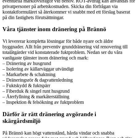
eventuella marklovsfrågor vid behov. ROT-avdrag kan användas för
privatpersoner på arbetskostnaden. Skicka din förfrågan via
kontaktformuläret så återkommer vi snabbt med ett förslag baserat
på din fastighets förutsättningar.
Våra tjänster inom dränering på Brännö
Vi levererar kompletta lösningar för både nyare och äldre
byggnader. Allt från preventiv grunddränering vid renovering till
totalåtgärder vid konstaterade fuktproblem. Nedan ser du våra
vanligaste tjänster inom dränering och mark:
– Dränering av husgrund
– Isolering av källarväggar utvändigt
– Markarbete & schaktning
– Dräneringsrör & dagvattenledning
– Fuktskydd & fuktspärr
– Fiberduk & singel runt husgrund
– Återfyllning & markåterställning
– Inspektion & felsökning av fuktproblem
Därför är rätt dränering avgörande i
skärgårdsmiljö
På Brännö kan högt vattenstånd, hårda vindar och snabba