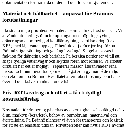
dokumentation för framtida underhåll och försäkringsärenden.
Material och hållbarhet – anpassat för Brännös
förutsättningar
I kustnära miljö prioriterar vi material som tål fukt, frost och salt. Vi
använder dräneringsrör och kopplingar med hög ringstyvhet,
dräneringsmattor med god kapillärbrytning, samt isolering (t.ex.
XPS) med lågt vattenupptag. Fiberduk väljs efter jordtyp för att
förhindra igensättning och ge lång livslängd. Singel anpassas i
fraktion för dränering och bärighet. På bergiga partier ser vi till att
skapa tydliga vattenvägar och skydda rören mot rörelser. Vi arbetar
cirkulärt när det är möjligt – separerar massor, återanvänder rena
massor och minimerar transporter – något som gynnar både miljö
och ekonomi på Brännö. Resultatet är en robust lösning som håller
över tid och kräver minimalt underhåll.
Pris, ROT-avdrag och offert – få ett tydligt
kostnadsförslag
Kostnaden för dränering påverkas av åtkomlighet, schaktlängd och -
djup, marktyp (berg/lera), behov av pumpbrunn, materialval och
återställning. På Brännö planerar vi även för transporter och logistik
för att ge en realistisk tidplan. Privatpersoner kan nyttja ROT-avdrag