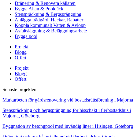
Dränering & Renovera källaren
Bygga Altan & Pooldäck
Stenspräckning & Bergsprängning
Anlägga trädgård, Häckar, Rabatter
Koppla kommunalt Vatten & Avlopp
Asfaltsläggning & Beläggningsarbete
Bygga pool
Projekt
Blogg
Offert
Projekt
Blogg
Offert
Senaste projekten
Markarbeten för gårdsrenovering vid bostadsrättsförening i Majorna
Stenspräckning och bergsprängning för hisschakt i flerbostadshus i
Majorna, Göteborg
Byggnation av betongpool med invändig liner i Hisingen, Göteborg
Dränering och markåterställning vid flerbostadshus i Haga