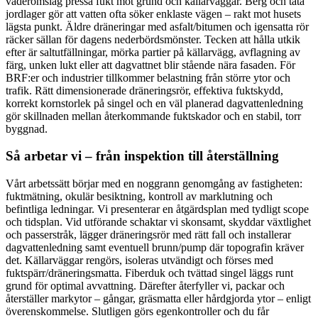
väderomslag pressa fukt mot grund och källarväggar. Berg och täta
jordlager gör att vatten ofta söker enklaste vägen – rakt mot husets
lägsta punkt. Äldre dräneringar med asfalt/bitumen och igensatta rör
räcker sällan för dagens nederbördsmönster. Tecken att hålla utkik
efter är saltutfällningar, mörka partier på källarvägg, avflagning av
färg, unken lukt eller att dagvattnet blir stående nära fasaden. För
BRF:er och industrier tillkommer belastning från större ytor och
trafik. Rätt dimensionerade dräneringsrör, effektiva fuktskydd,
korrekt kornstorlek på singel och en väl planerad dagvattenledning
gör skillnaden mellan återkommande fuktskador och en stabil, torr
byggnad.
Så arbetar vi – från inspektion till återställning
Vårt arbetssätt börjar med en noggrann genomgång av fastigheten:
fuktmätning, okulär besiktning, kontroll av marklutning och
befintliga ledningar. Vi presenterar en åtgärdsplan med tydligt scope
och tidsplan. Vid utförande schaktar vi skonsamt, skyddar växtlighet
och passerstråk, lägger dräneringsrör med rätt fall och installerar
dagvattenledning samt eventuell brunn/pump där topografin kräver
det. Källarväggar rengörs, isoleras utvändigt och förses med
fuktspärr/dräneringsmatta. Fiberduk och tvättad singel läggs runt
grund för optimal avvattning. Därefter återfyller vi, packar och
återställer markytor – gångar, gräsmatta eller hårdgjorda ytor – enligt
överenskommelse. Slutligen görs egenkontroller och du får