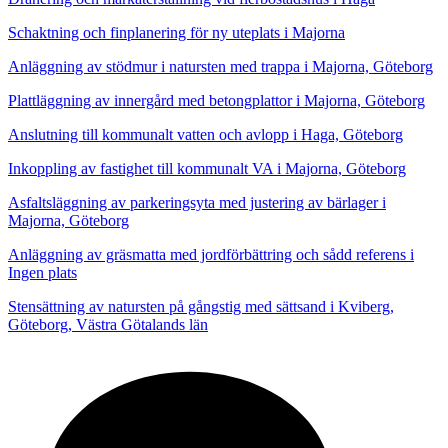
Schaktning och finplanering för ny uteplats i Majorna
Anläggning av stödmur i natursten med trappa i Majorna, Göteborg
Plattläggning av innergård med betongplattor i Majorna, Göteborg
Anslutning till kommunalt vatten och avlopp i Haga, Göteborg
Inkoppling av fastighet till kommunalt VA i Majorna, Göteborg
Asfaltsläggning av parkeringsyta med justering av bärlager i
Majorna, Göteborg
Anläggning av gräsmatta med jordförbättring och sådd referens i
Ingen plats
Stensättning av natursten på gångstig med sättsand i Kviberg,
Göteborg, Västra Götalands län