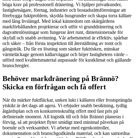
höga krav på professionell dränering. Vi hjälper privatkunder,
fastighetsägare, företag, industrier och bostadsrättsföreningar att
förebygga fuktproblem, skydda husgrunder och skapa torra källare
med lång livslängd. Med lokal kännedom om skärgårdens
markförhållanden projekterar och utför vi grunddränering och
dagvattenlösningar som fungerar året runt, dimensionerade för
skyfall och snabb avrinning. Vår arbetsmetod är effektiv, spårbar
och säker – från första inspektion till återställning av tomt och
gångstråk. Du får en lösning som sänker fuktrisken, minskar
värmeläckage genom källarväggar och höjer fastighetens värde –
utförd med kvalitetsmaterial anpassade för kustklimat och gällande
branschregler.
Behöver markdränering på Brännö?
Skicka en förfrågan och få offert
När du märker fuktfläckar, unken lukt i källaren eller frostsprängda
ytskikt är det dags att agera. Vi erbjuder snabb besiktning, tydlig
åtgärdsplan och en konkurrenskraftig offert med fast pris på
definierade moment. All logistik till och från Brännö planeras i
förväg, så att projektet flyter smidigt med minimal påverkan på
boende och verksamhet. Vi arbetar med egenkontroller,
dokumentation och branschgodkända material, och kan samordna