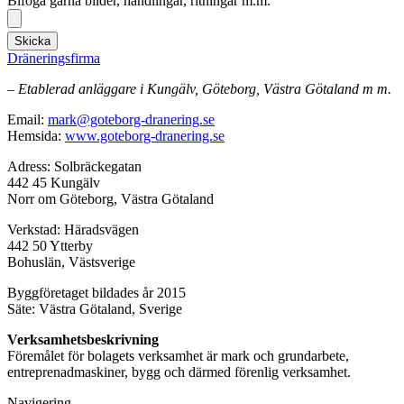
Bifoga gärna bilder, handlingar, ritningar m.m.
Skicka
Dräneringsfirma
– Etablerad anläggare i Kungälv, Göteborg, Västra Götaland m m.
Email:
mark@goteborg-dranering.se
Hemsida:
www.goteborg-dranering.se
Adress: Solbräckegatan
442 45 Kungälv
Norr om Göteborg, Västra Götaland
Verkstad: Häradsvägen
442 50 Ytterby
Bohuslän, Västsverige
Byggföretaget bildades år 2015
Säte: Västra Götaland, Sverige
Verksamhetsbeskrivning
Föremålet för bolagets verksamhet är mark och grundarbete,
entreprenadmaskiner, bygg och därmed förenlig verksamhet.
Navigering