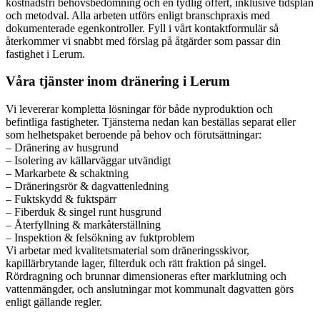
kostnadsfri behovsbedömning och en tydlig offert, inklusive tidsplan
och metodval. Alla arbeten utförs enligt branschpraxis med
dokumenterade egenkontroller. Fyll i vårt kontaktformulär så
återkommer vi snabbt med förslag på åtgärder som passar din
fastighet i Lerum.
Våra tjänster inom dränering i Lerum
Vi levererar kompletta lösningar för både nyproduktion och
befintliga fastigheter. Tjänsterna nedan kan beställas separat eller
som helhetspaket beroende på behov och förutsättningar:
– Dränering av husgrund
– Isolering av källarväggar utvändigt
– Markarbete & schaktning
– Dräneringsrör & dagvattenledning
– Fuktskydd & fuktspärr
– Fiberduk & singel runt husgrund
– Återfyllning & markåterställning
– Inspektion & felsökning av fuktproblem
Vi arbetar med kvalitetsmaterial som dräneringsskivor,
kapillärbrytande lager, filterduk och rätt fraktion på singel.
Rördragning och brunnar dimensioneras efter marklutning och
vattenmängder, och anslutningar mot kommunalt dagvatten görs
enligt gällande regler.