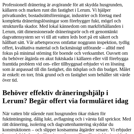
Professionell dränering är avgörande för att skydda husgrunden,
källaren och marken runt din fastighet i Lerum. Vi hjälper
privatkunder, bostadsrättsföreningar, industrier och företag med
kompletta dräneringslösningar som förebygger fukt, mögel och
strukturella skador. Med lokal kännedom om markförhållanden i
Lerum, rätt dimensionerade dräneringsrör och ett genomtänkt
dagvattensystem ser vi till att vatten leds bort på ett säkert och
hållbart sätt. Vår arbetsprocess omfattar noggrann inspektion, tydlig
offert, kvalitativa material och fackmässigt utförande – alltid med
fokus på minimal störning för boende och verksamhet. Oavsett om
du behöver åtgärda en akut fuktskada i källaren eller vill förebygga
framtida problem vid om- eller tillbyggnad erbjuder vi en lösning
som är anpassad till din fastighet, din tidsplan och din budget. Målet
är enkelt: en torr, frisk grund och en fastighet som behåller sitt värde
över tid.
Behöver effektiv dräneringshjälp i
Lerum? Begär offert via formuläret idag
När vatten blir stående runt husgrunden ökar risken för
fuktinträngning, dålig lukt, avflagning och i värsta fall sprickor. Med
rätt dränering, isolering och dagvattenhantering skyddar du
konstruktionen – och slipper kostsamma åtgärder senare. Vi erbjuder