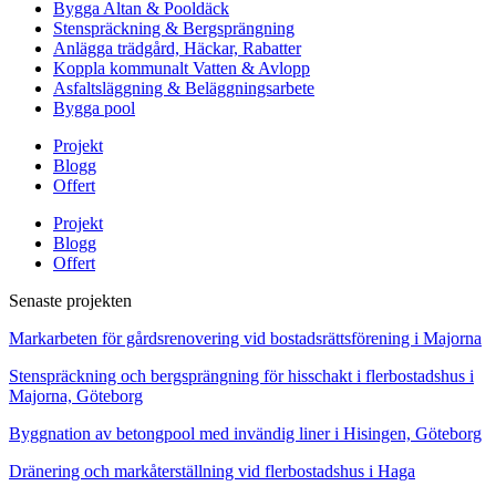
Bygga Altan & Pooldäck
Stenspräckning & Bergsprängning
Anlägga trädgård, Häckar, Rabatter
Koppla kommunalt Vatten & Avlopp
Asfaltsläggning & Beläggningsarbete
Bygga pool
Projekt
Blogg
Offert
Projekt
Blogg
Offert
Senaste projekten
Markarbeten för gårdsrenovering vid bostadsrättsförening i Majorna
Stenspräckning och bergsprängning för hisschakt i flerbostadshus i
Majorna, Göteborg
Byggnation av betongpool med invändig liner i Hisingen, Göteborg
Dränering och markåterställning vid flerbostadshus i Haga