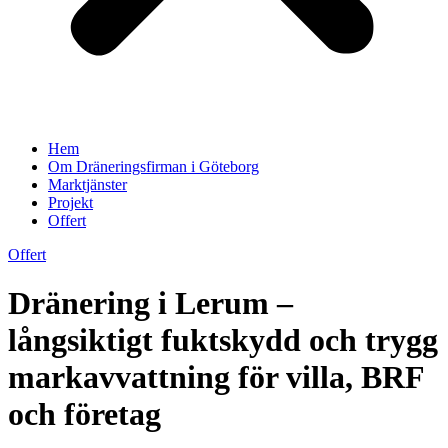
Hem
Om Dräneringsfirman i Göteborg
Marktjänster
Projekt
Offert
Offert
Dränering i Lerum –
långsiktigt fuktskydd och trygg
markavvattning för villa, BRF
och företag