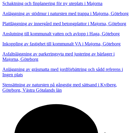
Schaktning och finplanering för ny uteplats i Majorna
Anläggning av stödmur i natursten med trappa i Majorna, Göteborg
Plattläggning av innergård med betongplattor i Majorna, Göteborg
Anslutning till kommunalt vatten och avlopp i Haga, Göteborg
Inkoppling av fastighet till kommunalt VA i Majorna, Göteborg
Asfaltsläggning av parkeringsyta med justering av bärlager i
Majorna, Göteborg
Anläggning av gräsmatta med jordförbättring och sådd referens i
Ingen plats
Stensättning av natursten på gångstig med sättsand i Kviberg,
Göteborg, Västra Götalands län