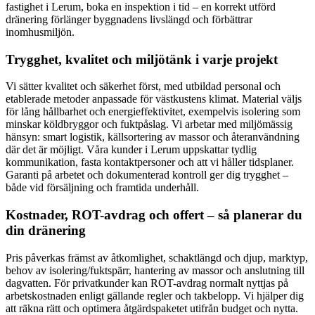
fastighet i Lerum, boka en inspektion i tid – en korrekt utförd
dränering förlänger byggnadens livslängd och förbättrar
inomhusmiljön.
Trygghet, kvalitet och miljötänk i varje projekt
Vi sätter kvalitet och säkerhet först, med utbildad personal och
etablerade metoder anpassade för västkustens klimat. Material väljs
för lång hållbarhet och energieffektivitet, exempelvis isolering som
minskar köldbryggor och fuktpåslag. Vi arbetar med miljömässig
hänsyn: smart logistik, källsortering av massor och återanvändning
där det är möjligt. Våra kunder i Lerum uppskattar tydlig
kommunikation, fasta kontaktpersoner och att vi håller tidsplaner.
Garanti på arbetet och dokumenterad kontroll ger dig trygghet –
både vid försäljning och framtida underhåll.
Kostnader, ROT-avdrag och offert – så planerar du
din dränering
Pris påverkas främst av åtkomlighet, schaktlängd och djup, marktyp,
behov av isolering/fuktspärr, hantering av massor och anslutning till
dagvatten. För privatkunder kan ROT-avdrag normalt nyttjas på
arbetskostnaden enligt gällande regler och takbelopp. Vi hjälper dig
att räkna rätt och optimera åtgärdspaketet utifrån budget och nytta.