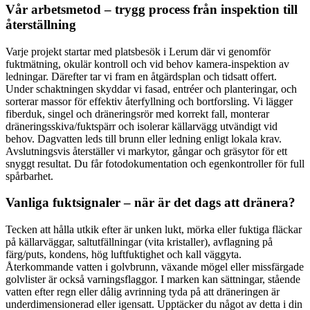
Vår arbetsmetod – trygg process från inspektion till
återställning
Varje projekt startar med platsbesök i Lerum där vi genomför
fuktmätning, okulär kontroll och vid behov kamera-inspektion av
ledningar. Därefter tar vi fram en åtgärdsplan och tidsatt offert.
Under schaktningen skyddar vi fasad, entréer och planteringar, och
sorterar massor för effektiv återfyllning och bortforsling. Vi lägger
fiberduk, singel och dräneringsrör med korrekt fall, monterar
dräneringsskiva/fuktspärr och isolerar källarvägg utvändigt vid
behov. Dagvatten leds till brunn eller ledning enligt lokala krav.
Avslutningsvis återställer vi markytor, gångar och gräsytor för ett
snyggt resultat. Du får fotodokumentation och egenkontroller för full
spårbarhet.
Vanliga fuktsignaler – när är det dags att dränera?
Tecken att hålla utkik efter är unken lukt, mörka eller fuktiga fläckar
på källarväggar, saltutfällningar (vita kristaller), avflagning på
färg/puts, kondens, hög luftfuktighet och kall väggyta.
Återkommande vatten i golvbrunn, växande mögel eller missfärgade
golvlister är också varningsflaggor. I marken kan sättningar, stående
vatten efter regn eller dålig avrinning tyda på att dräneringen är
underdimensionerad eller igensatt. Upptäcker du något av detta i din