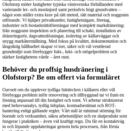
Olofstorp möter fastigheter typiska västsvenska förhållanden med
varierande ler- och moränjord samt periodvis högt grundvatten –
något som ställer extra krav på rätt metod, rätt material och noggrann
utförande. Vi hjälper privatkunder, fastighetsägare, företag,
industrier och bostadsrättsföreningar med komplett markdränering:
från noggrann inspektion och planering till schakt, installation av
dräneringsrör, dagvattenlösningar, isolering av källarväggar och
snygg markåterställning. Med fokus på kvalitet, dokumentation och
långsiktig hållbarhet skapar vi torr, säker och väl ventilerad
grundmiljö som förebygger fukt-, lukt- och mögelproblem och
stärker fastighetens värde – året runt.
Behöver du proffsig husdränering i
Olofstorp? Be om offert via formuläret
Oavsett om du upplever tydliga fukttecken i källaren eller vill
förebygga problem inför renovering och tillbyggnad tar vi fram en
lösning anpassad till din fastighet och tomt. Vi arbetar strukturerat
med behovsanalys, tydlig tidsplan, kostnadsestimat och ROT-
hantering enligt gällande regler. Vårt mål är minimal störning för
boende och verksamhet, säkra arbetsmiljöer och en slutprodukt som
fungerar i praktiken – även vid kraftigt regn. Du får en kontaktväg
in och löpande uppdateringar genom hela processen, från första