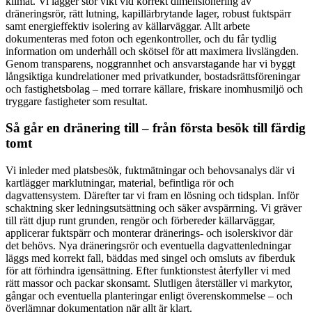
klimat. Vi lägger stor vikt vid korrekt dimensionering av
dräneringsrör, rätt lutning, kapillärbrytande lager, robust fuktspärr
samt energieffektiv isolering av källarväggar. Allt arbete
dokumenteras med foton och egenkontroller, och du får tydlig
information om underhåll och skötsel för att maximera livslängden.
Genom transparens, noggrannhet och ansvarstagande har vi byggt
långsiktiga kundrelationer med privatkunder, bostadsrättsföreningar
och fastighetsbolag – med torrare källare, friskare inomhusmiljö och
tryggare fastigheter som resultat.
Så går en dränering till – från första besök till färdig
tomt
Vi inleder med platsbesök, fuktmätningar och behovsanalys där vi
kartlägger marklutningar, material, befintliga rör och
dagvattensystem. Därefter tar vi fram en lösning och tidsplan. Inför
schaktning sker ledningsutsättning och säker avspärrning. Vi gräver
till rätt djup runt grunden, rengör och förbereder källarväggar,
applicerar fuktspärr och monterar dränerings- och isolerskivor där
det behövs. Nya dräneringsrör och eventuella dagvattenledningar
läggs med korrekt fall, bäddas med singel och omsluts av fiberduk
för att förhindra igensättning. Efter funktionstest återfyller vi med
rätt massor och packar skonsamt. Slutligen återställer vi markytor,
gångar och eventuella planteringar enligt överenskommelse – och
överlämnar dokumentation när allt är klart.