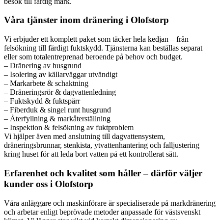
besök till färdig mark.
Våra tjänster inom dränering i Olofstorp
Vi erbjuder ett komplett paket som täcker hela kedjan – från
felsökning till färdigt fuktskydd. Tjänsterna kan beställas separat
eller som totalentreprenad beroende på behov och budget.
– Dränering av husgrund
– Isolering av källarväggar utvändigt
– Markarbete & schaktning
– Dräneringsrör & dagvattenledning
– Fuktskydd & fuktspärr
– Fiberduk & singel runt husgrund
– Återfyllning & markåterställning
– Inspektion & felsökning av fuktproblem
Vi hjälper även med anslutning till dagvattensystem,
dräneringsbrunnar, stenkista, ytvattenhantering och falljustering
kring huset för att leda bort vatten på ett kontrollerat sätt.
Erfarenhet och kvalitet som håller – därför väljer
kunder oss i Olofstorp
Våra anläggare och maskinförare är specialiserade på markdränering
och arbetar enligt beprövade metoder anpassade för västsvenskt