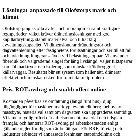
Lösningar anpassade till Olofstorps mark och
klimat
Olofstorp präglas ofta av ler- och moränjordar samt kraftigare
regnperioder, vilket kräver dräneringslösningar med god
kapillärbrytning, stabilt materialval och tillräcklig
avvattningskapacitet. Vi dimensionerar dräneringsrör och
dagvattenledning efter fastighetens förutsättningar och ser till att fall
och avledning fungerar – även vid belastningstoppar. Vi använder
fiberduk och välgraderad singel för lång livslängd, väljer fuktspärrar
som tål marktryck och isolering som minskar köldbryggor i
källarväggar. Resultatet blir ett system som håller tätt, dränerar
effektivt och minskar risken för framtida fuktproblem.
Pris, ROT-avdrag och snabb offert online
Kostnaden påverkas av omfattning (längd runt hus), djup,
tillgänglighet för maskiner, marktyp, eventuellt berg, behov av
massbyte, materialval samt om dagvatten ska uppgraderas samtidigt.
Vi lämnar tydlig offert där arbetsmoment, material och tidsplan
framgår, och hanterar ROT-avdrag på arbetskostnaden enligt
gällande regler för dig som är berättigad. För BRF, företag och
industrier erbjuder vi anpassade lösningar, etappindelning och