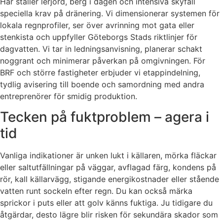
Här ställer lerjord, berg i dagen och intensiva skyfall
speciella krav på dränering. Vi dimensionerar systemen för
lokala regnprofiler, ser över avrinning mot gata eller
stenkista och uppfyller Göteborgs Stads riktlinjer för
dagvatten. Vi tar in ledningsanvisning, planerar schakt
noggrant och minimerar påverkan på omgivningen. För
BRF och större fastigheter erbjuder vi etappindelning,
tydlig avisering till boende och samordning med andra
entreprenörer för smidig produktion.
Tecken på fuktproblem – agera i
tid
Vanliga indikationer är unken lukt i källaren, mörka fläckar
eller saltutfällningar på väggar, avflagad färg, kondens på
rör, kall källarvägg, stigande energikostnader eller stående
vatten runt sockeln efter regn. Du kan också märka
sprickor i puts eller att golv känns fuktiga. Ju tidigare du
åtgärdar, desto lägre blir risken för sekundära skador som