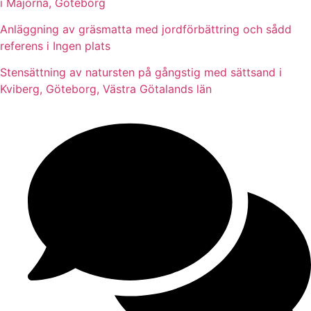
i Majorna, Göteborg
Anläggning av gräsmatta med jordförbättring och sådd
referens i Ingen plats
Stensättning av natursten på gångstig med sättsand i
Kviberg, Göteborg, Västra Götalands län